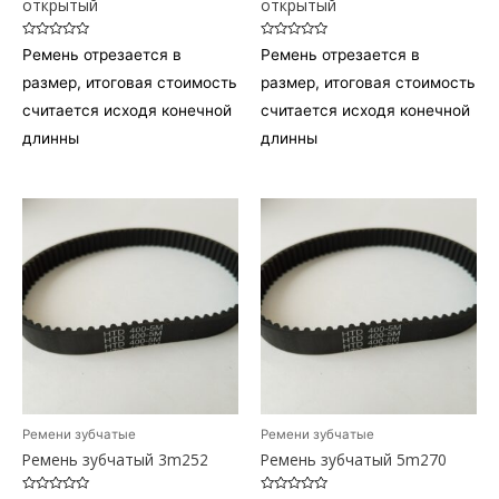
открытый
открытый
Оценка
Оценка
Ремень отрезается в
Ремень отрезается в
0
0
из
из
размер, итоговая стоимость
размер, итоговая стоимость
5
5
считается исходя конечной
считается исходя конечной
длинны
длинны
Ремени зубчатые
Ремени зубчатые
Ремень зубчатый 3m252
Ремень зубчатый 5m270