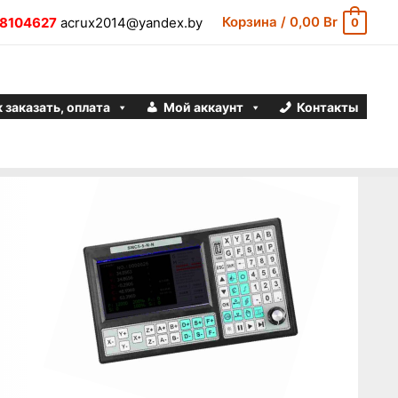
Корзина
/
0,00
Br
8104627
acrux2014@yandex.by
0
 заказать, оплата
Мой аккаунт
Контакты