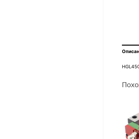
Описа
HGL45
Похо