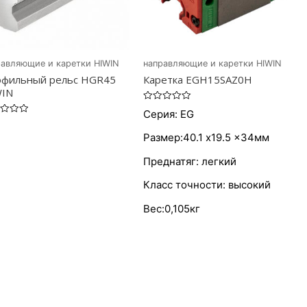
равляющие и каретки HIWIN
направляющие и каретки HIWIN
фильный рельс HGR45
Каретка EGH15SAZ0H
WIN
Оценка
Серия: EG
0
ка
из
5
Размер:40.1 x19.5 x34мм
Преднатяг: легкий
Класс точности: высокий
Вес:0,105кг