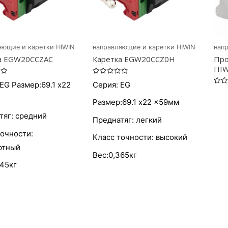
яющие и каретки HIWIN
направляющие и каретки HIWIN
нап
а EGW20CCZAC
Каретка EGW20CCZ0H
Про
HI
Оценка
EG Размер:69.1 x22
Серия: EG
0
Оцен
из
0
5
Размер:69.1 x22 x59мм
из
5
тяг: средний
Преднатяг: легкий
точности:
Класс точности: высокий
ртный
Вес:0,365кг
345кг