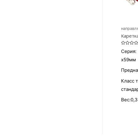
направл
Каретк
Оценка
Серия: 
0
из
x59мм
5
Предна
Класс 
станда
Вес:0,