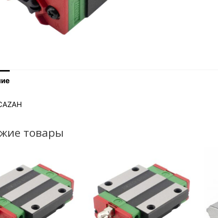
ние
CAZAH
жие товары