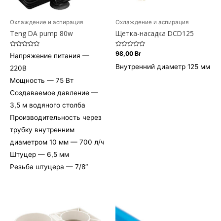
Охлаждение и аспирация
Охлаждение и аспирация
Teng DA pump 80w
Щетка-насадка DCD125
Оценка
Оценка
98,00
Br
Напряжение питания —
0
0
из
из
Внутренний диаметр
125 мм
220В
5
5
Мощность — 75 Вт
Создаваемое давление —
3,5 м водяного столба
Производительность через
трубку внутренним
диаметром 10 мм — 700 л/ч
Штуцер — 6,5 мм
Резьба штуцера — 7/8″