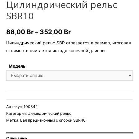
Цилиндрический рельс
SBR10
Диапазон
88,00
Br
–
352,00
Br
цен:
Цилиндрический рельс SBR отрезается в размер, итоговая
стоимость считается исходя конечной длинны
88,00 Br
–
Модель
352,00 Br
Артикул:
100342
Категория:
Цилиндрический рельс
Метка:
Вал прецизионный с опорой SBR40
Описание