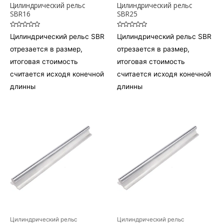
Цилиндрический рельс
Цилиндрический рельс
SBR16
SBR25
Оценка
Оценка
Цилиндрический рельс SBR
Цилиндрический рельс SBR
0
0
из
из
отрезается в размер,
отрезается в размер,
5
5
итоговая стоимость
итоговая стоимость
считается исходя конечной
считается исходя конечной
длинны
длинны
Цилиндрический рельс
Цилиндрический рельс