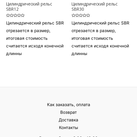
Цилиндрический рельс
Цилиндрический рельс
SBR12
SBR30
Оценка
Оценка
Цилиндрический рельс SBR
Цилиндрический рельс SBR
0
0
из
из
отрезается в размер,
отрезается в размер,
5
5
итоговая стоимость
итоговая стоимость
считается исходя конечной
считается исходя конечной
длинны
длинны
Как заказать, оплата
Возврат
Доставка
Контакты