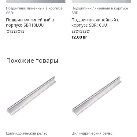
Подшипник линейный в корпусе
Подшипник линейный в корпусе
SBR-L
SBR
Подшипник линейный в
Подшипник линейный в
корпусе SBR10LUU
корпусе SBR10UU
Оценка
Оценка
12,00
Br
0
0
из
из
5
5
Похожие товары
Цилиндрический рельс
Цилиндрический рельс