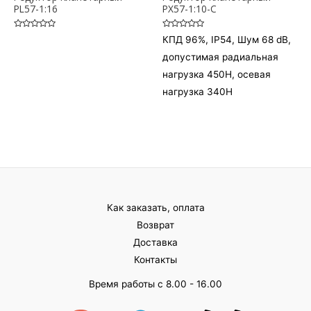
PL57-1:16
PX57-1:10-C
Оценка
Оценка
КПД 96%, IP54, Шум 68 dB,
0
0
из
из
допустимая радиальная
5
5
нагрузка 450H, осевая
нагрузка 340H
Как заказать, оплата
Возврат
Доставка
Контакты
Время работы с 8.00 - 16.00