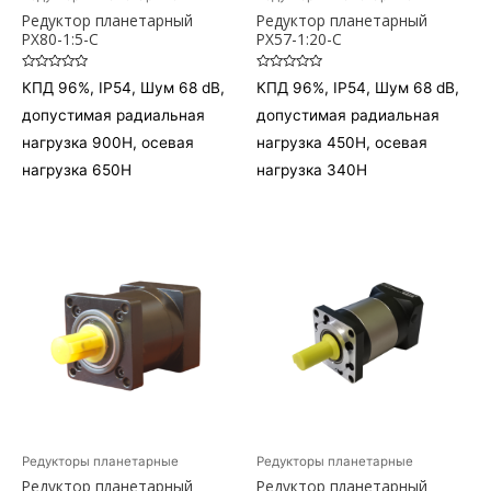
Редуктор планетарный
Редуктор планетарный
PX80-1:5-C
PX57-1:20-C
Оценка
Оценка
КПД 96%, IP54, Шум 68 dB,
КПД 96%, IP54, Шум 68 dB,
0
0
из
из
допустимая радиальная
допустимая радиальная
5
5
нагрузка 900H, осевая
нагрузка 450H, осевая
нагрузка 650H
нагрузка 340H
Редукторы планетарные
Редукторы планетарные
Редуктор планетарный
Редуктор планетарный