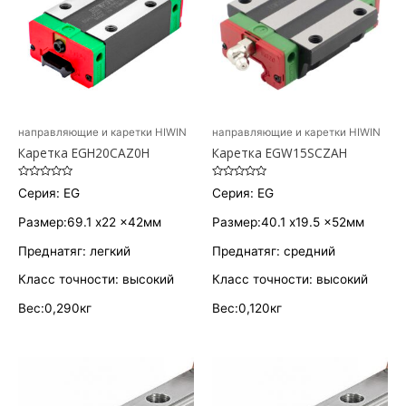
направляющие и каретки HIWIN
направляющие и каретки HIWIN
Каретка EGH20CAZ0H
Каретка EGW15SCZAH
Оценка
Оценка
Серия: EG
Серия: EG
0
0
из
из
5
5
Размер:69.1 x22 x42мм
Размер:40.1 x19.5 x52мм
Преднатяг: легкий
Преднатяг: средний
Класс точности: высокий
Класс точности: высокий
Вес:0,290кг
Вес:0,120кг