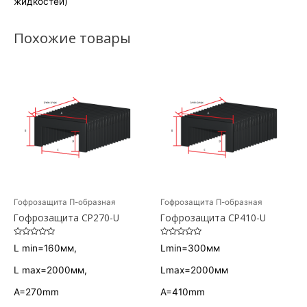
жидкостей)
Похожие товары
Гофрозащита П-образная
Гофрозащита П-образная
Гофрозащита CP270-U
Гофрозащита CP410-U
Оценка
Оценка
L min=160мм,
Lmin=300мм
0
0
из
из
5
5
L max=2000мм,
Lmax=2000мм
А=270mm
А=410mm