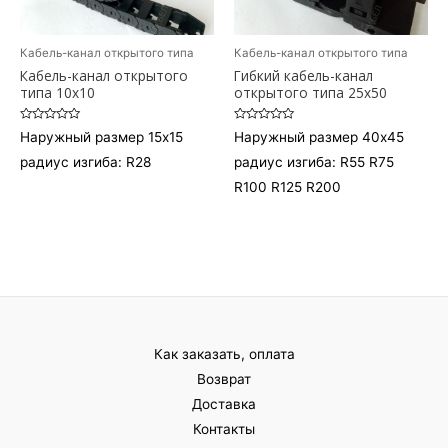
Кабель-канал открытого типа
Кабель-канал открытого типа
Кабель-канал открытого
Гибкий кабель-канал
типа 10х10
открытого типа 25х50
Оценка
Оценка
Наружный размер 15х15
Наружный размер 40х45
0
0
из
из
радиус изгиба: R28
радиус изгиба: R55 R75
5
5
R100 R125 R200
Как заказать, оплата
Возврат
Доставка
Контакты