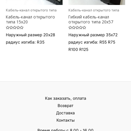
Кабель-канал открытого типа
Кабель-канал открытого типа
Кабель-канал открытого
Гибкий кабель-канал
типа 15х20
открытого типа 20х57
Оценка
Оценка
Наружный размер 20х28
Наружный размер 35х72
0
0
из
из
радиус изгиба: R35
радиус изгиба: R55 R75
5
5
R100 R125
Как заказать, оплата
Возврат
Доставка
Контакты
Время работы с 8.00 - 16.00