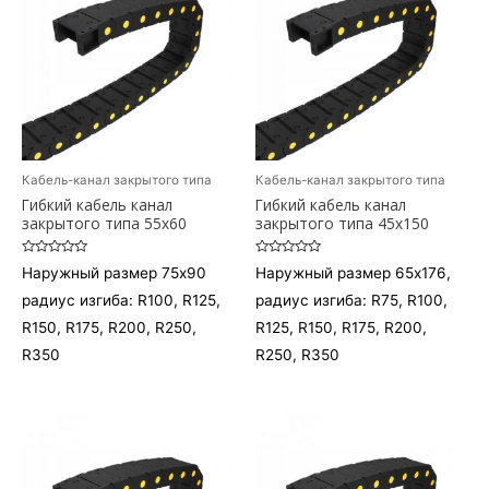
Кабель-канал закрытого типа
Кабель-канал закрытого типа
Гибкий кабель канал
Гибкий кабель канал
закрытого типа 55х60
закрытого типа 45х150
Оценка
Оценка
Наружный размер 75х90
Наружный размер 65х176,
0
0
из
из
радиус изгиба: R100, R125,
радиус изгиба: R75, R100,
5
5
R150, R175, R200, R250,
R125, R150, R175, R200,
R350
R250, R350