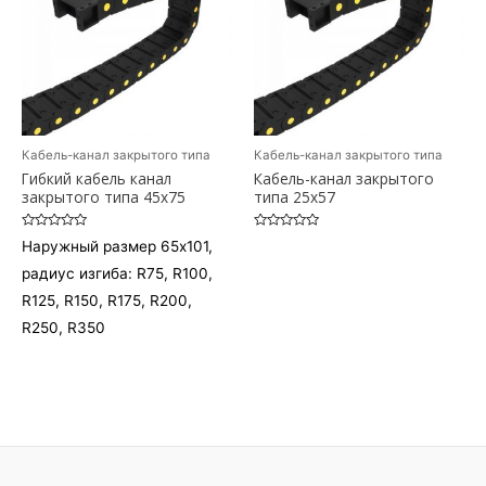
Кабель-канал закрытого типа
Кабель-канал закрытого типа
Гибкий кабель канал
Кабель-канал закрытого
закрытого типа 45х75
типа 25х57
Оценка
Оценка
Наружный размер 65х101,
0
0
из
из
радиус изгиба: R75, R100,
5
5
R125, R150, R175, R200,
R250, R350