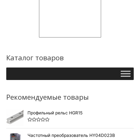
Каталог товаров
Рекомендуемые товары
Профильный рельс HGR15
О
ц
е
Частотный преобразователь HY04D023B
н