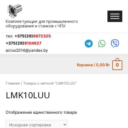
Перейти
к
содержимому
Комплектующие для промышленного
оборудования и станков с ЧПУ
тел.
+375(29)
6672325
+375(29)
8104627
acrux2014@yandex.by
0
Корзина
/
0,00
Br
Главная
/ Товары с меткой “LMK10LUU”
LMK10LUU
Отображение единственного товара