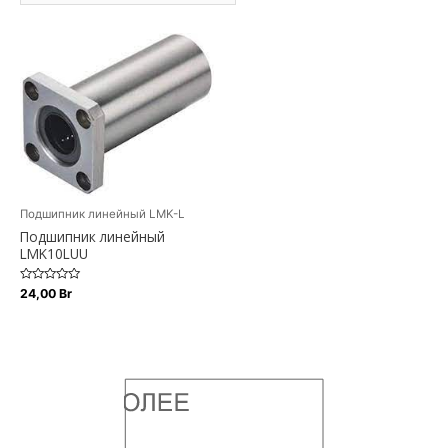
Подшипник линейный LMK-L
Подшипник линейный
LMK10LUU
Оценка
24,00
Br
0
из
5