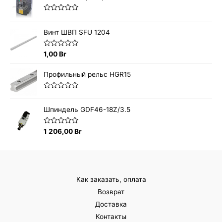
н
к
а
О
0
ц
и
е
Винт ШВП SFU 1204
з
н
5
к
а
О
1,00
Br
0
ц
и
е
з
н
Профильный рельс HGR15
5
к
а
0
О
и
ц
з
е
Шпиндель GDF46-18Z/3.5
5
н
к
а
О
1 206,00
Br
0
ц
и
е
з
н
5
к
а
0
и
Как заказать, оплата
з
5
Возврат
Доставка
Контакты