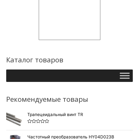
Каталог товаров
Рекомендуемые товары
Трапецеидальный винт TR
О
ц
е
Частотный преобразователь HY04D023B