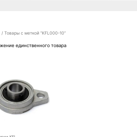
я
/ Товары с меткой “KFL000-10”
жение единственного товара
ерии KFL