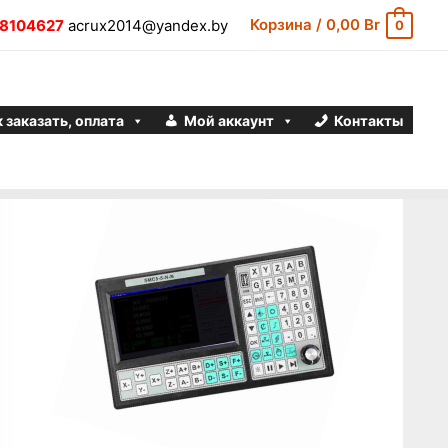
Корзина
/
0,00
Br
8104627
acrux2014@yandex.by
0
 заказать, оплата
Мой аккаунт
Контакты