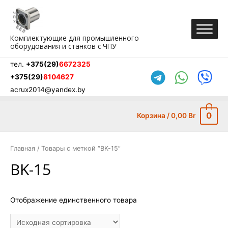
Перейти
к
содержимому
Комплектующие для промышленного
оборудования и станков с ЧПУ
тел.
+375(29)
6672325
+375(29)
8104627
acrux2014@yandex.by
0
Корзина
/
0,00
Br
Главная
/ Товары с меткой “BK-15”
BK-15
Отображение единственного товара