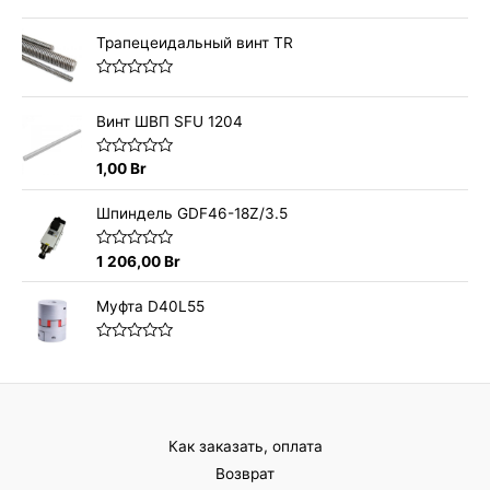
О
ц
е
Трапецеидальный винт TR
н
к
а
О
0
ц
и
е
Винт ШВП SFU 1204
з
н
5
к
а
О
1,00
Br
0
ц
и
е
з
н
Шпиндель GDF46-18Z/3.5
5
к
а
0
О
1 206,00
Br
и
ц
з
е
5
н
Муфта D40L55
к
а
0
О
и
ц
з
е
5
н
к
а
0
Как заказать, оплата
и
з
Возврат
5