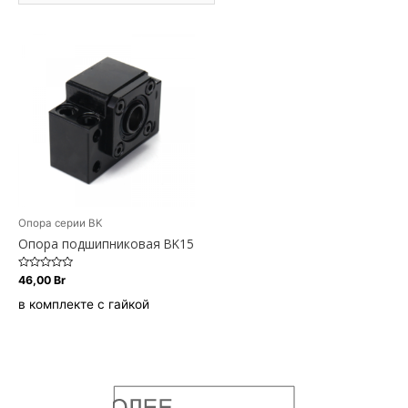
Опора серии BK
Опора подшипниковая BK15
Оценка
46,00
Br
0
из
в комплекте с гайкой
5