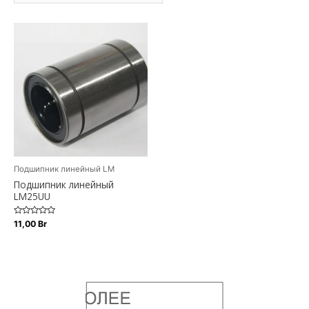
Подшипник линейный LM
Подшипник линейный
LM25UU
Оценка
11,00
Br
0
из
5