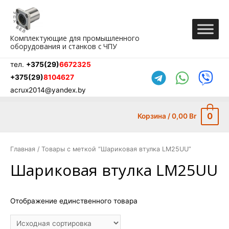
Перейти
к
содержимому
Комплектующие для промышленного
оборудования и станков с ЧПУ
тел.
+375(29)
6672325
+375(29)
8104627
acrux2014@yandex.by
0
Корзина
/
0,00
Br
Главная
/ Товары с меткой “Шариковая втулка LM25UU”
Шариковая втулка LM25UU
Отображение единственного товара