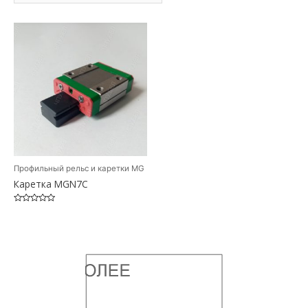
Профильный рельс и каретки MG
Каретка MGN7C
Оценка
0
из
5