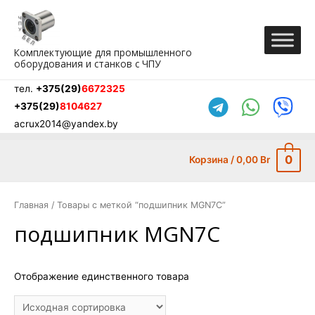
Перейти
к
содержимому
Комплектующие для промышленного
оборудования и станков с ЧПУ
тел.
+375(29)
6672325
+375(29)
8104627
acrux2014@yandex.by
0
Корзина
/
0,00
Br
Главная
/ Товары с меткой “подшипник MGN7C”
подшипник MGN7C
Отображение единственного товара