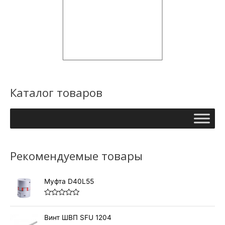
Каталог товаров
Рекомендуемые товары
Муфта D40L55
О
ц
е
Винт ШВП SFU 1204
н