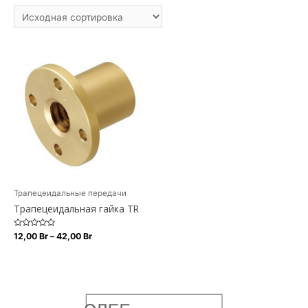
Трапецеидальные передачи
Трапецеидальная гайка TR
Оценка
Диапазон
12,00
Br
–
42,00
Br
0
цен:
из
Этот
12,00 Br
5
–
товар
42,00 Br
имеет
несколько