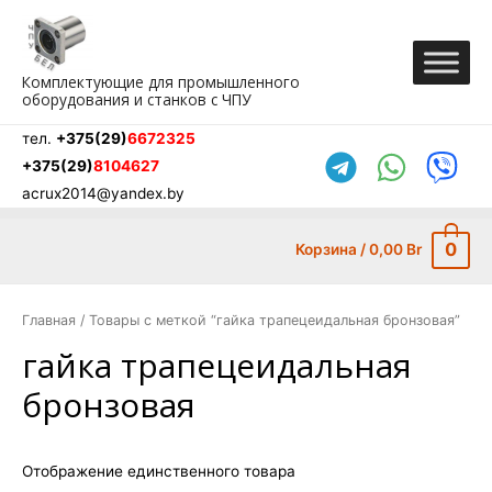
Перейти
к
содержимому
Комплектующие для промышленного
оборудования и станков с ЧПУ
тел.
+375(29)
6672325
+375(29)
8104627
acrux2014@yandex.by
0
Корзина
/
0,00
Br
Главная
/ Товары с меткой “гайка трапецеидальная бронзовая”
гайка трапецеидальная
бронзовая
Отображение единственного товара