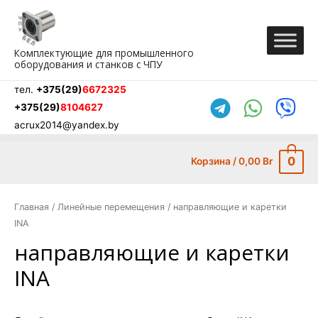
Перейти
к
содержимому
Комплектующие для промышленного
оборудования и станков с ЧПУ
тел.
+375(29)
6672325
+375(29)
8104627
acrux2014@yandex.by
0
Корзина
/
0,00
Br
Главная
/
Линейные перемещения
/ направляющие и каретки
INA
направляющие и каретки
INA