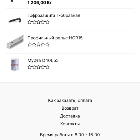
О
1 206,00
Br
и
ц
з
е
5
н
Гофрозащита Г-образная
к
а
0
О
и
ц
з
е
Профильный рельс HGR15
5
н
к
а
О
0
ц
и
е
Муфта D40L55
з
н
5
к
а
О
0
ц
и
е
з
н
5
к
а
0
Как заказать, оплата
и
з
Возврат
5
Доставка
Контакты
Время работы с 8.00 - 16.00