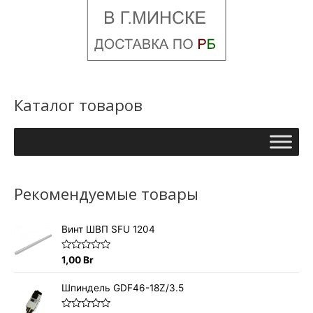
Каталог товаров
Рекомендуемые товары
Винт ШВП SFU 1204
О
1,00
Br
ц
е
н
Шпиндель GDF46-18Z/3.5
к
а
0