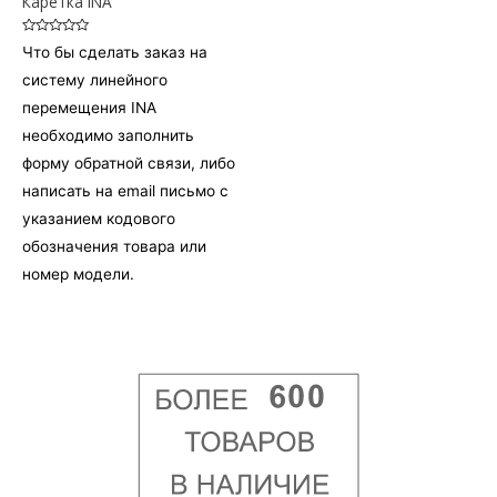
Каретка INA
Оценка
Что бы сделать заказ на
0
из
систему линейного
5
перемещения INA
необходимо заполнить
форму обратной связи, либо
написать на email письмо с
указанием кодового
обозначения товара или
номер модели.