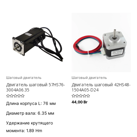
0
0
из
из
5
5
Шаговый двигатель
Шаговый двигатель
Двигатель шаговый 57HS76-
Двигатель шаговый 42HS48-
3004A06.35
1504A05-D24
Оценка
Оценка
44,00
Br
Длина корпуса L: 76 мм
0
0
из
из
5
5
Диаметр вала: 6.35 мм
Удержание крутящего
момента: 1.89 Hm