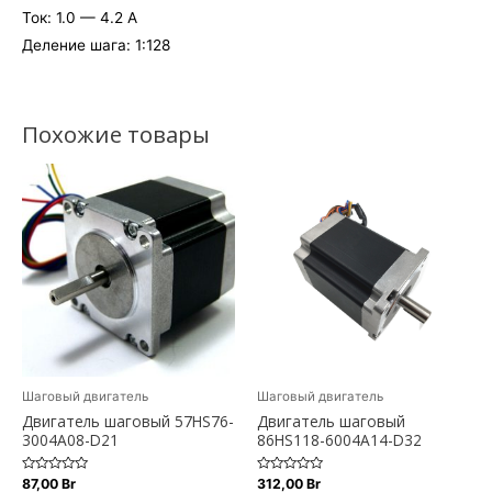
Ток: 1.0 — 4.2 А
Деление шага: 1:128
Похожие товары
Шаговый двигатель
Шаговый двигатель
Двигатель шаговый 57HS76-
Двигатель шаговый
3004A08-D21
86HS118-6004A14-D32
Оценка
Оценка
87,00
Br
312,00
Br