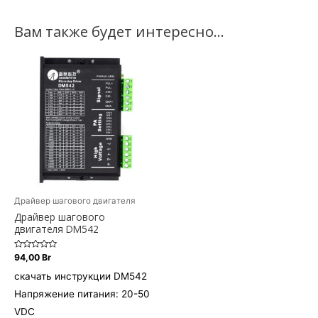
Вам также будет интересно…
Драйвер шагового двигателя
Драйвер шагового
двигателя DM542
Оценка
94,00
Br
0
из
скачать инструкции DM542
5
Напряжение питания: 20-50
VDC