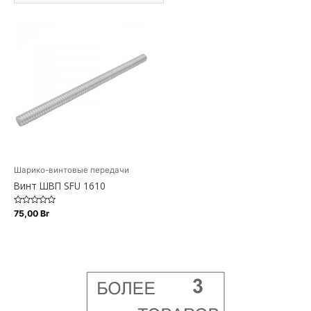
Шарико-винтовые передачи
Винт ШВП SFU 1610
Оценка
75,00
Br
0
из
5