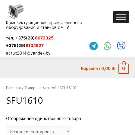
Перейти
к
содержимому
Комплектующие для промышленного
оборудования и станков с ЧПУ
тел.
+375(29)
6672325
+375(29)
8104627
acrux2014@yandex.by
0
Корзина
/
0,00
Br
Главная
/ Товары с меткой “SFU1610”
SFU1610
Отображение единственного товара