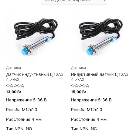
Датчики
Датчики
Датчик индуктивный LJ12A3-
Индуктивный датчик LJ12A3-
4-Z/BX
4-Z/AX
Оценка
Оценка
13,00
Br
15,00
Br
0
0
из
из
Напряжение 5-36 В
Напряжение 5-36 В
5
5
Резьба M12х1.0
Резьба M12х1.0
Расстояние 4 мм
Расстояние 4 мм
Тип NPN, NO
Тип NPN, NC