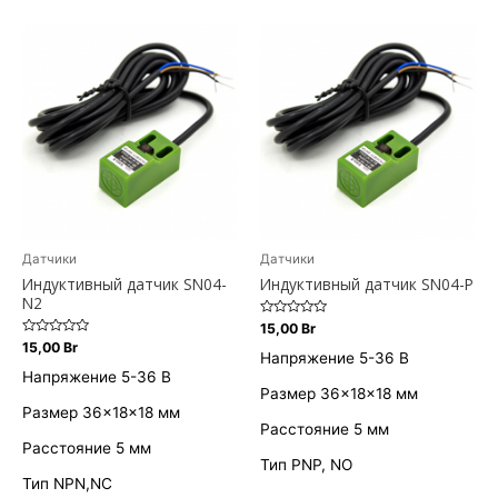
Датчики
Датчики
Индуктивный датчик SN04-
Индуктивный датчик SN04-P
N2
Оценка
15,00
Br
0
Оценка
15,00
Br
из
Напряжение 5-36 В
0
5
из
Напряжение 5-36 В
5
Размер 36×18×18 мм
Размер 36×18×18 мм
Расстояние 5 мм
Расстояние 5 мм
Тип PNP, NO
Тип NPN,NC