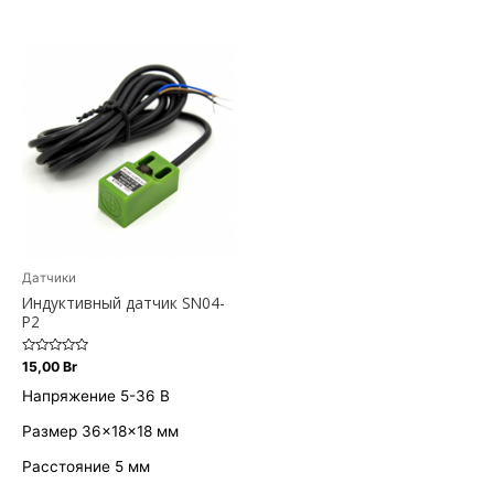
Датчики
Индуктивный датчик SN04-
P2
Оценка
15,00
Br
0
из
Напряжение 5-36 В
5
Размер 36×18×18 мм
Расстояние 5 мм