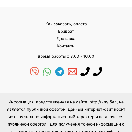
и
ц
з
е
5
н
к
а
0
Как заказать, оплата
и
з
Возврат
5
Доставка
Контакты
Время работы с 8.00 - 16.00
Информация, представленная на сайте http://чпу.бел, не
является публичной офертой. Данный интернет-сайт носит
исключительно информационный характер и не является
публичной офертой. Для получения точной информации о
стоимости товаров и условиях поставки, пожалуйста,