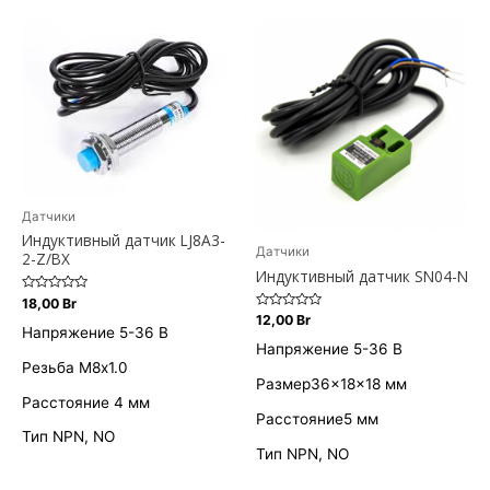
Датчики
Индуктивный датчик LJ8A3-
Датчики
2-Z/BX
Индуктивный датчик SN04-N
Оценка
18,00
Br
0
Оценка
12,00
Br
из
0
Напряжение 5-36 В
5
из
Напряжение 5-36 В
5
Резьба M8х1.0
Размер36×18×18 мм
Расстояние 4 мм
Расстояние5 мм
Тип NPN, NO
Тип NPN, NO