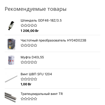
Рекомендуемые товары
Шпиндель GDF46-18Z/3.5
О
1 206,00
Br
ц
е
н
Частотный преобразователь HY04D023B
к
а
0
О
и
ц
з
е
Муфта D40L55
5
н
к
а
О
0
ц
и
е
Винт ШВП SFU 1204
з
н
5
к
а
О
1,00
Br
0
ц
и
е
з
н
Трапецеидальный винт TR
5
к
а
0
О