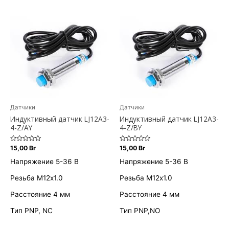
Датчики
Датчики
Индуктивный датчик LJ12A3-
Индуктивный датчик LJ12A3-
4-Z/AY
4-Z/BY
Оценка
Оценка
15,00
Br
15,00
Br
0
0
из
из
Напряжение 5-36 В
Напряжение 5-36 В
5
5
Резьба M12х1.0
Резьба M12х1.0
Расстояние 4 мм
Расстояние 4 мм
Тип PNP, NC
Тип PNP,NO