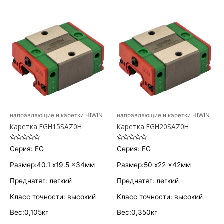
направляющие и каретки HIWIN
направляющие и каретки HIWIN
Каретка EGH15SAZ0H
Каретка EGH20SAZ0H
Оценка
Оценка
Серия: EG
Серия: EG
0
0
из
из
5
5
Размер:40.1 x19.5 x34мм
Размер:50 x22 x42мм
Преднатяг: легкий
Преднатяг: легкий
Класс точности: высокий
Класс точности: высокий
Вес:0,105кг
Вес:0,350кг