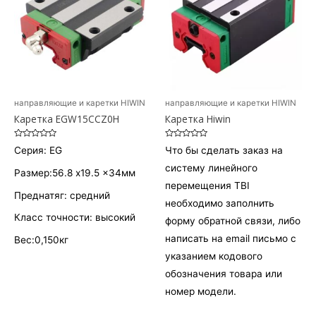
направляющие и каретки HIWIN
направляющие и каретки HIWIN
Каретка EGW15CCZ0H
Каретка Hiwin
Оценка
Оценка
Серия: EG
Что бы сделать заказ на
0
0
из
из
систему линейного
5
5
Размер:56.8 x19.5 x34мм
перемещения ТBI
Преднатяг: средний
необходимо заполнить
Класс точности: высокий
форму обратной связи, либо
написать на email письмо с
Вес:0,150кг
указанием кодового
обозначения товара или
номер модели.