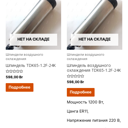
НЕТ НА СКЛАДЕ
НЕТ НА СКЛАДЕ
Шпиндели воздушного
Шпиндели воздушного
охлаждения
охлаждения
Шпиндель TDK65-1.2F-24K
Шпиндель воздушного
охлаждения TDK65-1.2F-24K
Оценка
598,00
Br
0
Оценка
598,00
Br
из
0
5
Подробнее
из
5
Подробнее
Мощность 1200 Вт,
Цанга ER11,
Напряжение питания 220 В,