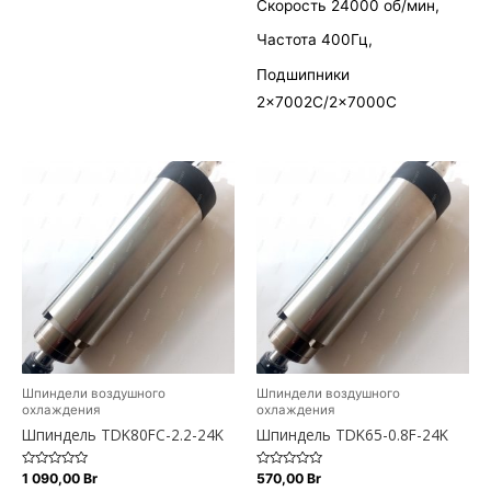
Скорость 24000 об/мин,
Частота 400Гц,
Подшипники
2×7002С/2×7000С
Шпиндели воздушного
Шпиндели воздушного
охлаждения
охлаждения
Шпиндель TDK80FC-2.2-24K
Шпиндель TDK65-0.8F-24K
Оценка
Оценка
1 090,00
Br
570,00
Br
0
0