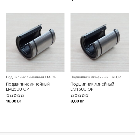
0
0
из
из
5
5
Подшипник линейный LM-OP
Подшипник линейный LM-OP
Подшипник линейный
Подшипник линейный
LM25UU OP
LM16UU OP
Оценка
Оценка
16,00
Br
8,00
Br
0
0
из
из
5
5