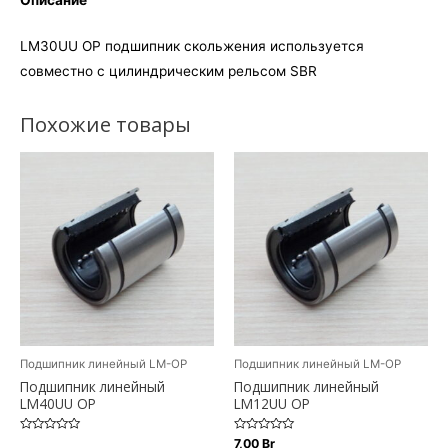
Описание
LM30UU OP подшипник скольжения используется
совместно с цилиндрическим рельсом SBR
Похожие товары
Подшипник линейный LM-OP
Подшипник линейный LM-OP
Подшипник линейный
Подшипник линейный
LM40UU OP
LM12UU OP
Оценка
Оценка
7,00
Br