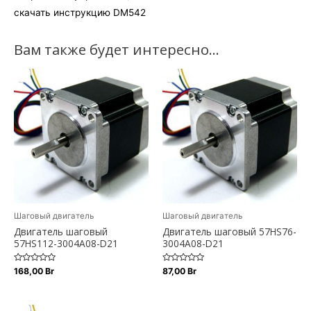
скачать инструкцию DM542
Вам также будет интересно…
Шаговый двигатель
Шаговый двигатель
Двигатель шаговый
Двигатель шаговый 57HS76-
57HS112-3004A08-D21
3004A08-D21
Оценка
Оценка
168,00
Br
87,00
Br
0
0
из
из
5
5