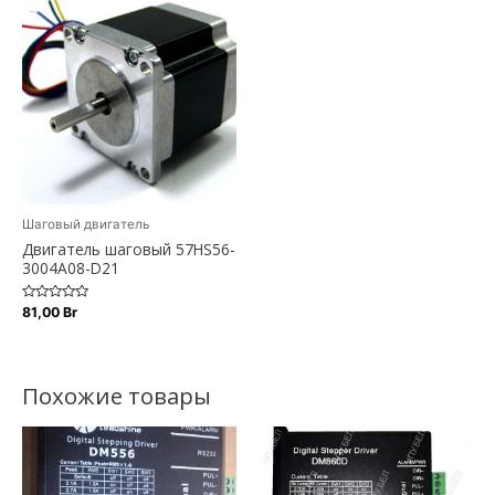
Шаговый двигатель
Двигатель шаговый 57HS56-
3004A08-D21
Оценка
81,00
Br
0
из
5
Похожие товары