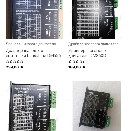
Драйвер шагового двигателя
Драйвер шагового двигателя
Драйвер шагового
Драйвер шагового
двигателя Leadshine DM556
двигателя DM860D
Оценка
Оценка
239,00
Br
189,00
Br
0
0
из
из
5
5