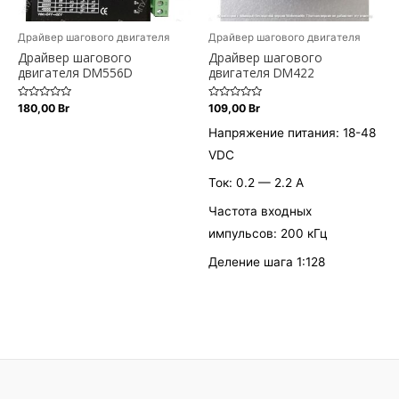
Драйвер шагового двигателя
Драйвер шагового двигателя
Драйвер шагового
Драйвер шагового
двигателя DM556D
двигателя DM422
Оценка
Оценка
180,00
Br
109,00
Br
0
0
из
из
Напряжение питания: 18-48
5
5
VDC
Ток: 0.2 — 2.2 А
Частота входных
импульсов: 200 кГц
Деление шага 1:128