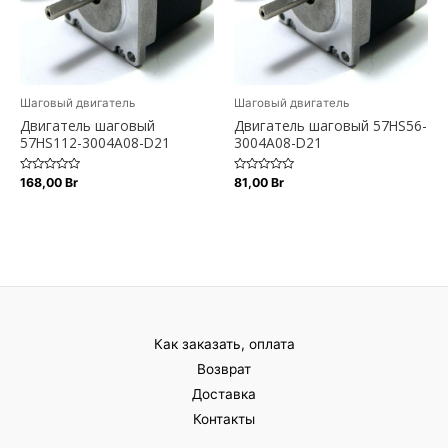
Шаговый двигатель
Шаговый двигатель
Двигатель шаговый
Двигатель шаговый 57HS56-
57HS112-3004A08-D21
3004A08-D21
Оценка
Оценка
168,00
Br
81,00
Br
0
0
из
из
5
5
Как заказать, оплата
Возврат
Доставка
Контакты