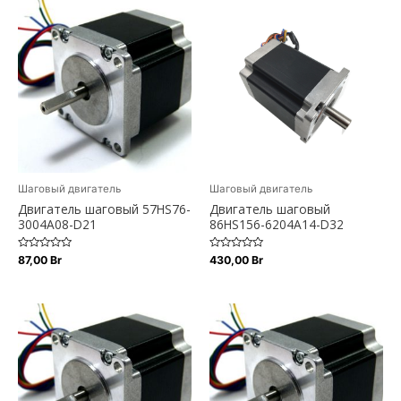
Шаговый двигатель
Шаговый двигатель
Двигатель шаговый 57HS76-
Двигатель шаговый
3004A08-D21
86HS156-6204A14-D32
Оценка
Оценка
87,00
Br
430,00
Br
0
0
из
из
5
5