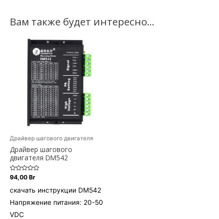
Вам также будет интересно…
Драйвер шагового двигателя
Драйвер шагового
двигателя DM542
Оценка
94,00
Br
0
из
скачать инструкции DM542
5
Напряжение питания: 20-50
VDC