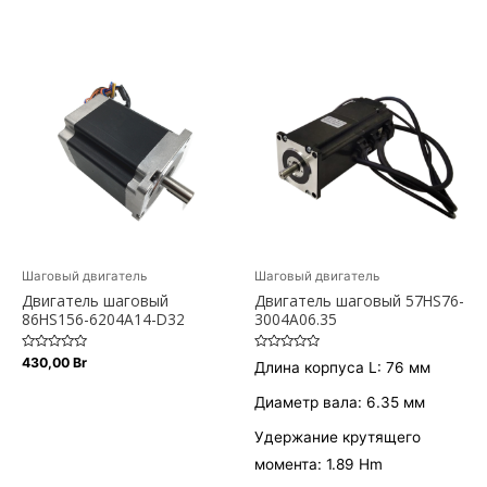
0
0
из
из
5
5
Шаговый двигатель
Шаговый двигатель
Двигатель шаговый
Двигатель шаговый 57HS76-
86HS156-6204A14-D32
3004A06.35
Оценка
Оценка
430,00
Br
Длина корпуса L: 76 мм
0
0
из
из
5
5
Диаметр вала: 6.35 мм
Удержание крутящего
момента: 1.89 Hm