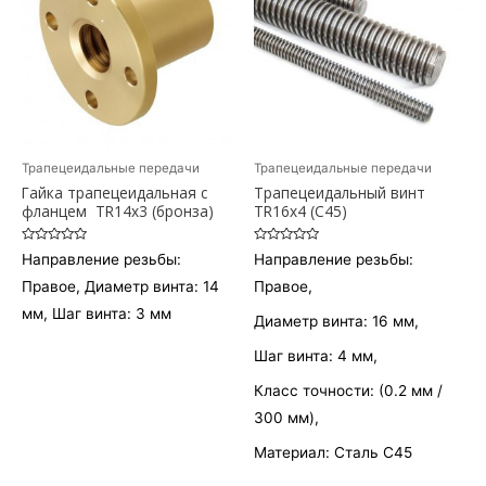
Трапецеидальные передачи
Трапецеидальные передачи
Гайка трапецеидальная c
Трапецеидальный винт
фланцем TR14x3 (бронза)
TR16х4 (С45)
Оценка
Оценка
Направление резьбы:
Направление резьбы:
0
0
из
из
Правое, Диаметр винта: 14
Правое,
5
5
мм, Шаг винта: 3 мм
Диаметр винта: 16 мм,
Шаг винта: 4 мм,
Класс точности: (0.2 мм /
300 мм),
Материал: Сталь С45