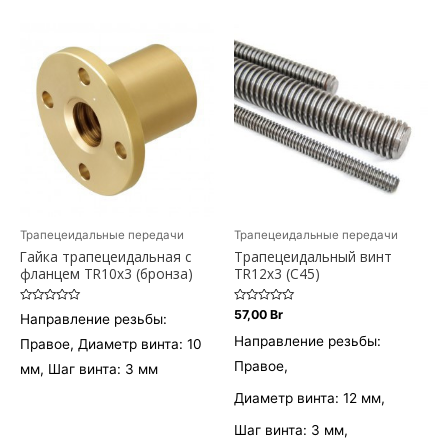
Трапецеидальные передачи
Трапецеидальные передачи
Гайка трапецеидальная c
Трапецеидальный винт
фланцем TR10x3 (бронза)
TR12х3 (С45)
Оценка
Оценка
57,00
Br
Направление резьбы:
0
0
из
из
Направление резьбы:
Правое, Диаметр винта: 10
5
5
Правое,
мм, Шаг винта: 3 мм
Диаметр винта: 12 мм,
Шаг винта: 3 мм,