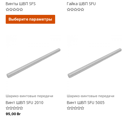
Винты ШВП SFS
Гайка ШВП SFU
Оценка
Оценка
Этот
0
0
Выберите параметры
из
из
товар
5
5
имеет
несколько
вариаций.
Опции
можно
выбрать
на
странице
товара.
Шарико-винтовые передачи
Шарико-винтовые передачи
Винт ШВП SFU 2010
Винт ШВП SFU 5005
Оценка
Оценка
95,00
Br
0
0
из
из
5
5