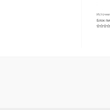
Источни
Блок п
Оценка
0
из
5