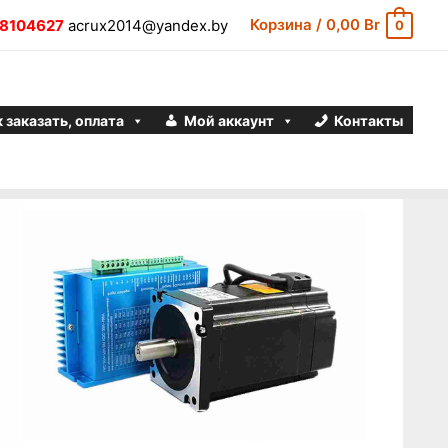
Корзина
/
0,00
Br
8104627
acrux2014@yandex.by
0
 заказать, оплата
Мой аккаунт
Контакты