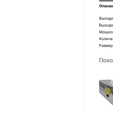
Описа
Выходн
Выходно
Мощнос
Количе
Размер
Похо