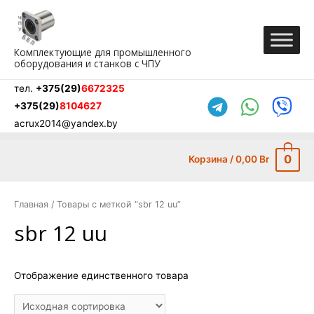
Перейти
к
содержимому
Комплектующие для промышленного
оборудования и станков с ЧПУ
тел.
+375(29)
6672325
+375(29)
8104627
acrux2014@yandex.by
0
Корзина
/
0,00
Br
Главная
/ Товары с меткой “sbr 12 uu”
sbr 12 uu
Отображение единственного товара