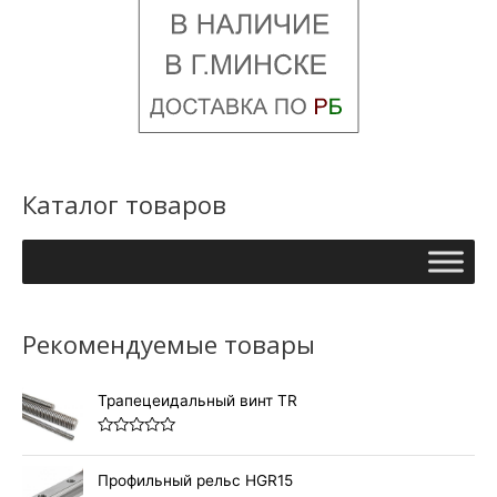
Каталог товаров
Рекомендуемые товары
Трапецеидальный винт TR
О
ц
е
Профильный рельс HGR15
н