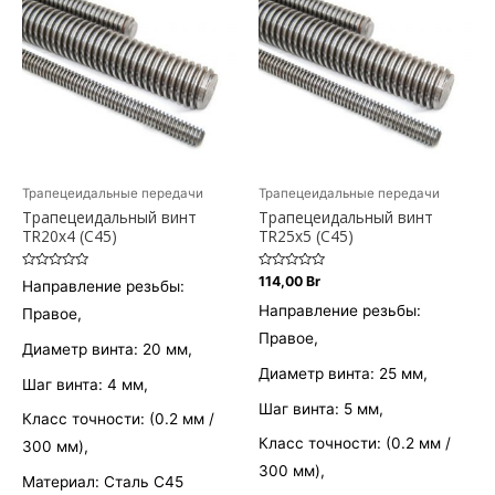
Трапецеидальные передачи
Трапецеидальные передачи
Трапецеидальный винт
Трапецеидальный винт
TR20х4 (С45)
TR25х5 (С45)
Оценка
Оценка
114,00
Br
Направление резьбы:
0
0
из
из
Направление резьбы:
Правое,
5
5
Правое,
Диаметр винта: 20 мм,
Диаметр винта: 25 мм,
Шаг винта: 4 мм,
Шаг винта: 5 мм,
Класс точности: (0.2 мм /
Класс точности: (0.2 мм /
300 мм),
300 мм),
Материал: Сталь С45