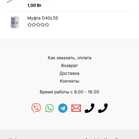
0
О
1,00
Br
и
ц
з
е
5
н
Муфта D40L55
к
а
0
О
и
ц
з
е
5
н
к
а
0
Как заказать, оплата
и
з
Возврат
5
Доставка
Контакты
Время работы с 8.00 - 16.00