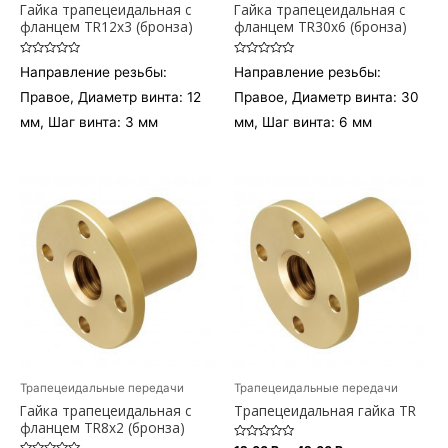
Гайка трапецеидальная c
Гайка трапецеидальная c
фланцем TR12x3 (бронза)
фланцем TR30x6 (бронза)
Оценка
Оценка
Направление резьбы:
Направление резьбы:
0
0
из
из
Правое, Диаметр винта: 12
Правое, Диаметр винта: 30
5
5
мм, Шаг винта: 3 мм
мм, Шаг винта: 6 мм
Трапецеидальные передачи
Трапецеидальные передачи
Гайка трапецеидальная c
Трапецеидальная гайка TR
фланцем TR8x2 (бронза)
Оценка