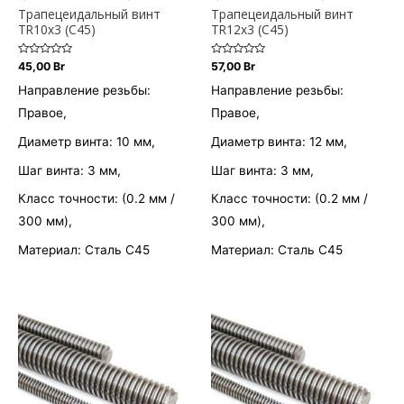
Трапецеидальный винт
Трапецеидальный винт
TR10х3 (С45)
TR12х3 (С45)
Оценка
Оценка
45,00
Br
57,00
Br
0
0
из
из
Направление резьбы:
Направление резьбы:
5
5
Правое,
Правое,
Диаметр винта: 10 мм,
Диаметр винта: 12 мм,
Шаг винта: 3 мм,
Шаг винта: 3 мм,
Класс точности: (0.2 мм /
Класс точности: (0.2 мм /
300 мм),
300 мм),
Материал: Сталь С45
Материал: Сталь С45