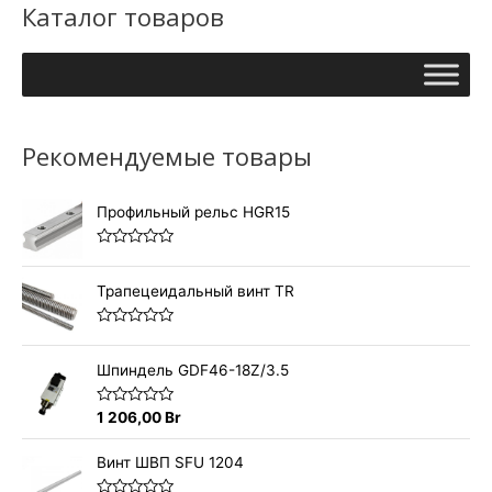
Каталог товаров
Рекомендуемые товары
Профильный рельс HGR15
О
ц
е
Трапецеидальный винт TR
н
к
а
О
0
ц
и
е
Шпиндель GDF46-18Z/3.5
з
н
5
к
а
О
1 206,00
Br
0
ц
и
е
з
н
Винт ШВП SFU 1204
5
к
а