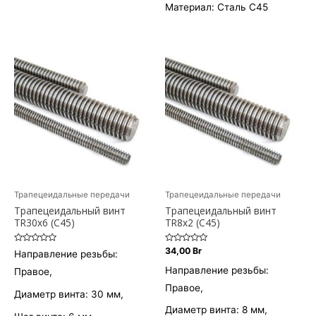
Материал: Сталь С45
Трапецеидальные передачи
Трапецеидальные передачи
Трапецеидальный винт
Трапецеидальный винт
TR30х6 (С45)
TR8х2 (С45)
Оценка
Оценка
34,00
Br
Направление резьбы:
0
0
из
из
Направление резьбы:
Правое,
5
5
Правое,
Диаметр винта: 30 мм,
Диаметр винта: 8 мм,