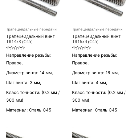
Трапецеидальные передачи
Трапецеидальные передачи
Трапецеидальный винт
Трапецеидальный винт
TR14х3 (С45)
TR16х4 (С45)
Оценка
Оценка
Направление резьбы:
Направление резьбы:
0
0
из
из
Правое,
Правое,
5
5
Диаметр винта: 14 мм,
Диаметр винта: 16 мм,
Шаг винта: 3 мм,
Шаг винта: 4 мм,
Класс точности: (0.2 мм /
Класс точности: (0.2 мм /
300 мм),
300 мм),
Материал: Сталь С45
Материал: Сталь С45